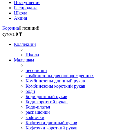
Поступления
Распродажа
Школа
Акция
Корзина
0 позиций
сумма
0 ₸
Коллекции
Школа
Малышам
песочники
комбинезоны для новорожденных
Комбинезоны длинный рукав
Комбинезоны короткий рукав
боди
Боди длинный рукав
Боди короткий рукав
Боди-платья
распашонки
кофточки
Кофточки длинный рукав
Кофточки короткий рукав