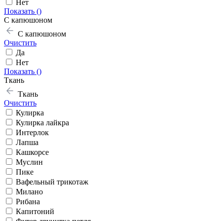
Нет
Показать (
)
С капюшоном
С капюшоном
Очистить
Да
Нет
Показать (
)
Ткань
Ткань
Очистить
Кулирка
Кулирка лайкра
Интерлок
Лапша
Кашкорсе
Муслин
Пике
Вафельный трикотаж
Милано
Рибана
Капитоний