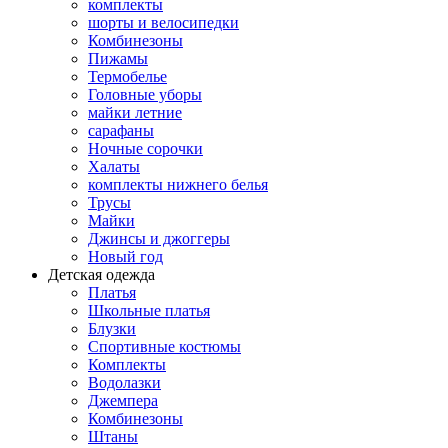
комплекты
шорты и велосипедки
Комбинезоны
Пижамы
Термобелье
Головные уборы
майки летние
сарафаны
Ночные сорочки
Халаты
комплекты нижнего белья
Трусы
Майки
Джинсы и джоггеры
Новый год
Детская одежда
Платья
Школьные платья
Блузки
Спортивные костюмы
Комплекты
Водолазки
Джемпера
Комбинезоны
Штаны