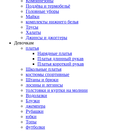
Комбинезоны
Поддёва и термобельё
Головные уборы
Майки
комплекты нижнего белья
Трусы
Халаты
Джинсы и джоггеры
Девочкам
платья
Нарядные платья
Платья длинный рукав
Платья короткий рукав
Школьные платья
костюмы спортивные
Штаны и брюки
лосины и легинсы
толстовки и куртки на молнии
Водолазки
Блузки
джемпера
Рубашки
юбки
Топы
футболки