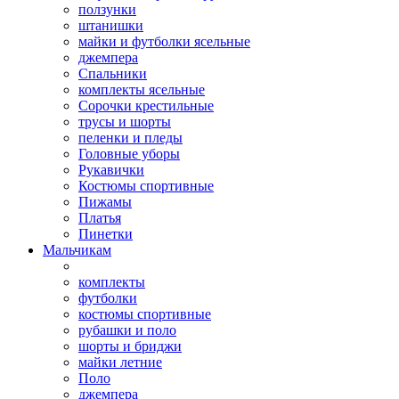
ползунки
штанишки
майки и футболки ясельные
джемпера
Спальники
комплекты ясельные
Сорочки крестильные
трусы и шорты
пеленки и пледы
Головные уборы
Рукавички
Костюмы спортивные
Пижамы
Платья
Пинетки
Мальчикам
комплекты
футболки
костюмы спортивные
рубашки и поло
шорты и бриджи
майки летние
Поло
джемпера