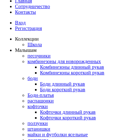
Главная
Сотрудничество
Контакты
Вход
Регистрация
Коллекции
Школа
Малышам
песочники
комбинезоны для новорожденных
Комбинезоны длинный рукав
Комбинезоны короткий рукав
боди
Боди длинный рукав
Боди короткий рукав
Боди-платья
распашонки
кофточки
Кофточки длинный рукав
Кофточки короткий рукав
ползунки
штанишки
майки и футболки ясельные