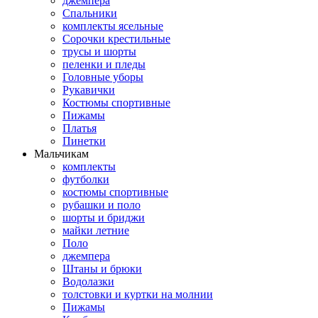
джемпера
Спальники
комплекты ясельные
Сорочки крестильные
трусы и шорты
пеленки и пледы
Головные уборы
Рукавички
Костюмы спортивные
Пижамы
Платья
Пинетки
Мальчикам
комплекты
футболки
костюмы спортивные
рубашки и поло
шорты и бриджи
майки летние
Поло
джемпера
Штаны и брюки
Водолазки
толстовки и куртки на молнии
Пижамы