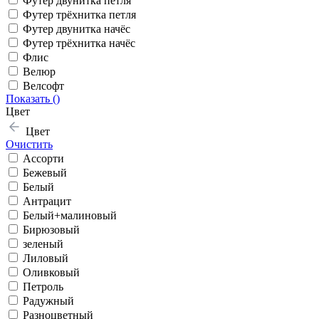
Футер двунитка петля
Футер трёхнитка петля
Футер двунитка начёс
Футер трёхнитка начёс
Флис
Велюр
Велсофт
Показать (
)
Цвет
Цвет
Очистить
Ассорти
Бежевый
Белый
Антрацит
Белый+малиновый
Бирюзовый
зеленый
Лиловый
Оливковый
Петроль
Радужный
Разноцветный