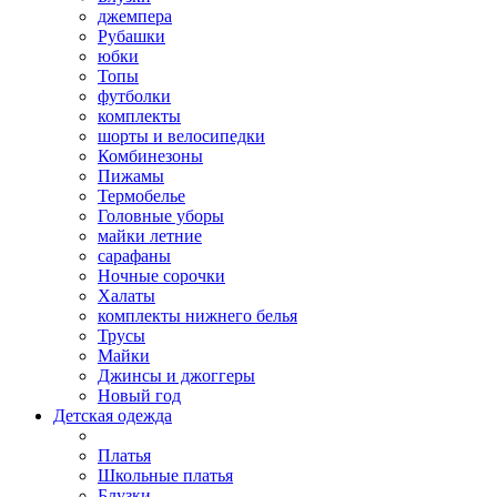
джемпера
Рубашки
юбки
Топы
футболки
комплекты
шорты и велосипедки
Комбинезоны
Пижамы
Термобелье
Головные уборы
майки летние
сарафаны
Ночные сорочки
Халаты
комплекты нижнего белья
Трусы
Майки
Джинсы и джоггеры
Новый год
Детская одежда
Платья
Школьные платья
Блузки