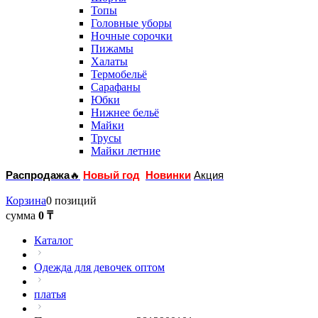
Топы
Головные уборы
Ночные сорочки
Пижамы
Халаты
Термобельё
Сарафаны
Юбки
Нижнее бельё
Майки
Трусы
Майки летние
Распродажа
🔥
Новый год
Новинки
Акция
Корзина
0 позиций
сумма
0 ₸
Каталог
Одежда для девочек оптом
платья